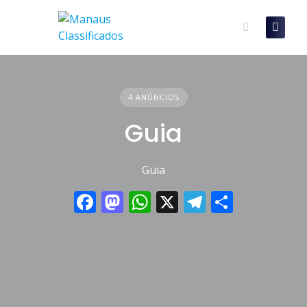
Skip
to
content
4 ANÚNCIOS
Guia
Guia
Facebook
Mastodon
WhatsApp
X
Telegram
Share