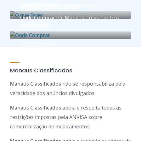
Onde Comprar
lazer, entretenimento e diversão.
ANÚNCIO DE 1
Onde Comprar em Manaus. Lojas, centros
de compras.
3 ANÚNCIOS
ANÚNCIO DE 0
Manaus Classificados
Manaus Classificados
não se responsabiliza pela
veracidade dos anúncios divulgados.
Manaus Classificados
apóia e respeita todas as
restrições impostas pela ANVISA sobre
comercialização de medicamentos.