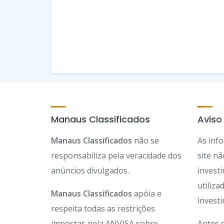
Manaus Classificados
Aviso
Manaus Classificados
não se
As inf
responsabiliza pela veracidade dos
site n
anúncios divulgados.
invest
utiliz
Manaus Classificados
apóia e
invest
respeita todas as restrições
impostas pela ANVISA sobre
Antes 