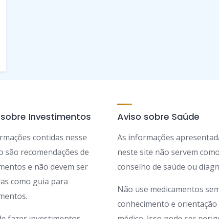
 sobre Investimentos
Aviso sobre Saúde
ormações contidas nesse
As informações apresentad
ão são recomendações de
neste site não servem com
imentos e não devem ser
conselho de saúde ou diagn
adas como guia para
Não use medicamentos sem
imentos.
conhecimento e orientação
de fazer investimentos
médico. Isso pode ser peri