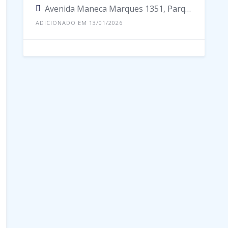
Avenida Maneca Marques 1351, Parque 10 De Novembro, Manaus - Amazonas, 69055-000, Brasil
ADICIONADO EM 13/01/2026