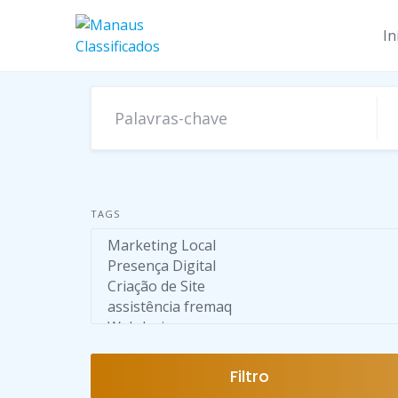
Skip
to
In
content
TAGS
Filtro