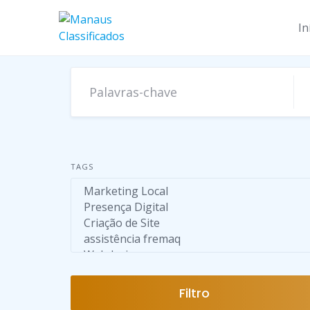
Skip
to
In
content
TAGS
Filtro