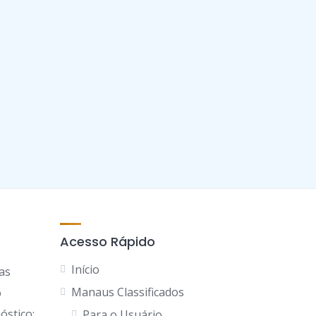
Acesso Rápido
Início
as
Manaus Classificados
o
óstico;
Para o Usuário