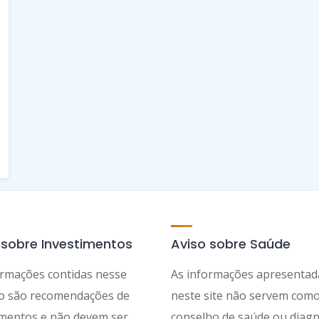
 sobre Investimentos
Aviso sobre Saúde
ormações contidas nesse
As informações apresentad
ão são recomendações de
neste site não servem com
imentos e não devem ser
conselho de saúde ou diagn