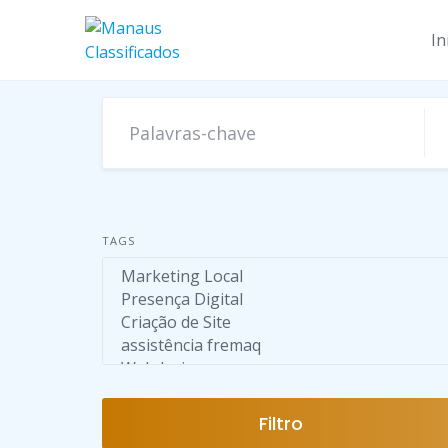
Skip
to
In
content
TAGS
Filtro