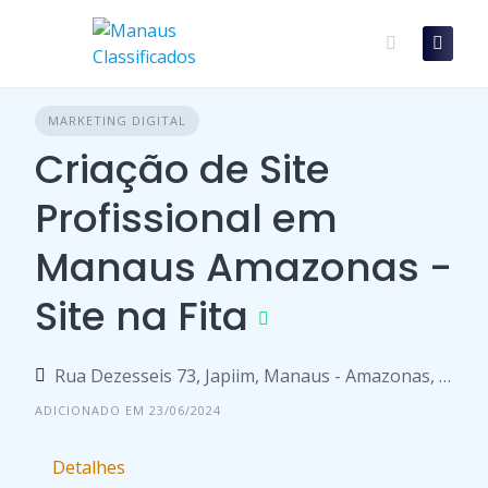
Skip
to
content
MARKETING DIGITAL
Criação de Site
Profissional em
Manaus Amazonas -
Site na Fita
Rua Dezesseis 73, Japiim, Manaus - Amazonas, 69000-000, Brasil
ADICIONADO EM 23/06/2024
Detalhes