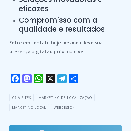
eficazes
Compromisso com a
qualidade e resultados
Entre em contato hoje mesmo e leve sua
presença digital ao próximo nível!
F
M
W
X
T
S
ac
as
h
el
h
e
to
at
e
ar
CRIA SITES
MARKETING DE LOCALIZAÇÃO
b
d
s
gr
e
MARKETING LOCAL
WEBDESIGN
o
o
A
a
o
n
p
m