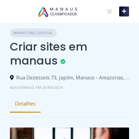
Skip
to
content
MARKETING DIGITAL
Criar sites em
manaus
Rua Dezesseis 73, Japiim, Manaus - Amazonas, 69000-000, Brasil
ADICIONADO EM 23/06/2024
Detalhes