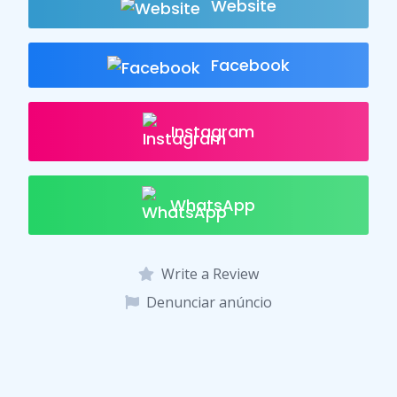
k
p
Website
Facebook
Instagram
WhatsApp
Write a Review
Denunciar anúncio