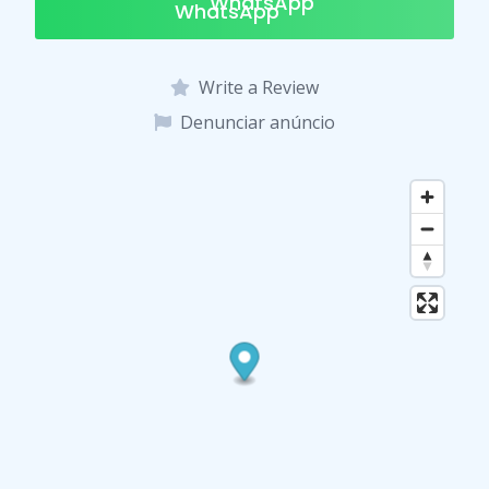
k
p
WhatsApp
Write a Review
Denunciar anúncio