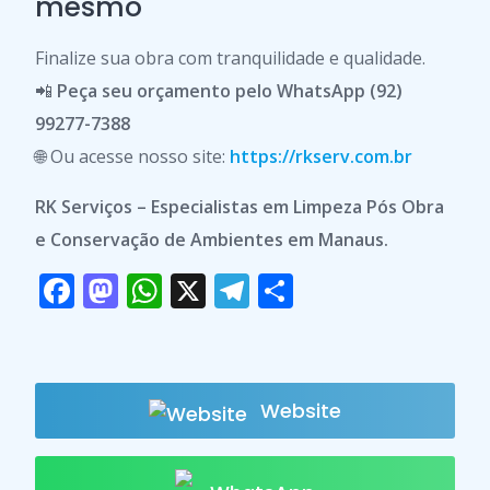
mesmo
Finalize sua obra com tranquilidade e qualidade.
📲
Peça seu orçamento pelo WhatsApp (92)
99277-7388
🌐 Ou acesse nosso site:
https://rkserv.com.br
RK Serviços – Especialistas em Limpeza Pós Obra
e Conservação de Ambientes em Manaus.
F
M
W
X
T
S
ac
as
h
el
h
e
to
at
e
ar
b
d
s
gr
e
Website
o
o
A
a
o
n
p
m